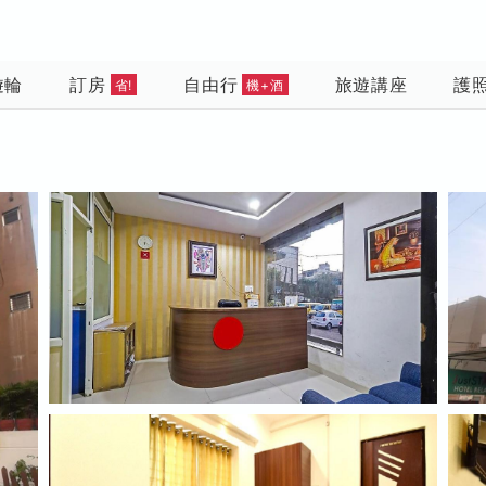
遊輪
訂房
自由行
旅遊講座
護
省!
機+酒