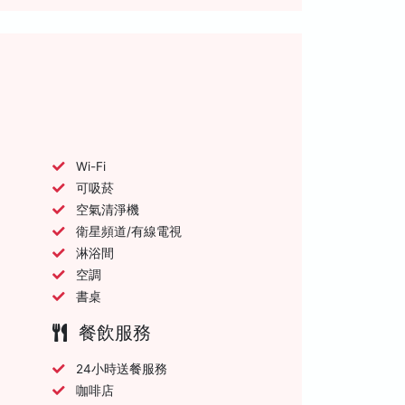
Wi-Fi
可吸菸
空氣清淨機
衛星頻道/有線電視
淋浴間
空調
書桌
餐飲服務
24小時送餐服務
咖啡店