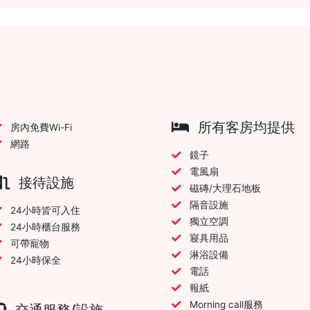
所有客房均提供
房內免費Wi-Fi
網路
鏡子
電風扇
接待設施
磁磚/大理石地板
隔音設施
24小時皆可入住
獨立空調
24小時櫃台服務
寢具用品
可帶寵物
淋浴設備
24小時保全
電話
報紙
Morning call服務
交通服務/設施