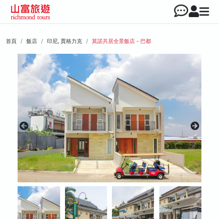
首頁
飯店
印尼, 賈格力克
莫諾共居全景飯店 - 巴都