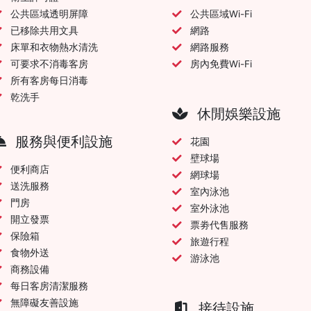
公共區域透明屏障
公共區域Wi-Fi
已移除共用文具
網路
床單和衣物熱水清洗
網路服務
可要求不消毒客房
房內免費Wi-Fi
所有客房每日消毒
乾洗手
休閒娛樂設施
服務與便利設施
花園
壁球場
便利商店
網球場
送洗服務
室內泳池
門房
室外泳池
開立發票
票劵代售服務
保險箱
旅遊行程
食物外送
游泳池
商務設備
每日客房清潔服務
無障礙友善設施
接待設施