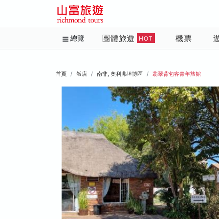
團體旅遊
機票
總覽
HOT
首頁
飯店
南非, 奧利弗坦博區
翡翠背包客青年旅館