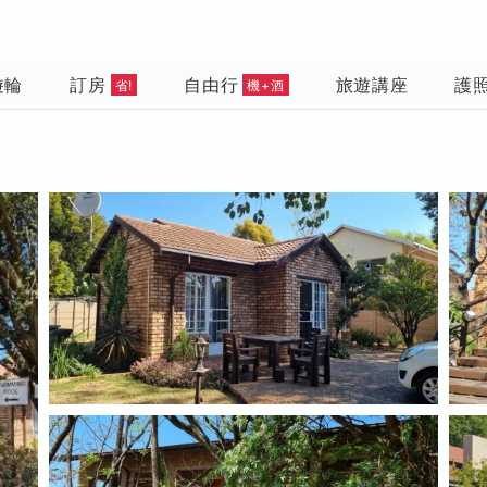
遊輪
訂房
自由行
旅遊講座
護
省!
機+酒