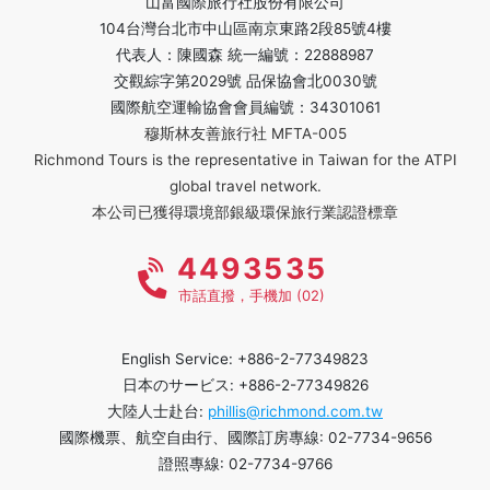
山富國際旅行社股份有限公司
104台灣台北市中山區南京東路2段85號4樓
代表人：陳國森 統一編號：22888987
交觀綜字第2029號 品保協會北0030號
國際航空運輸協會會員編號：34301061
穆斯林友善旅行社 MFTA-005
Richmond Tours is the representative in Taiwan for the ATPI
global travel network.
本公司已獲得環境部銀級環保旅行業認證標章
4493535
市話直撥，手機加 (02)
English Service: +886-2-77349823
日本のサービス: +886-2-77349826
大陸人士赴台:
phillis@richmond.com.tw
國際機票、航空自由行、國際訂房專線: 02-7734-9656
證照專線: 02-7734-9766