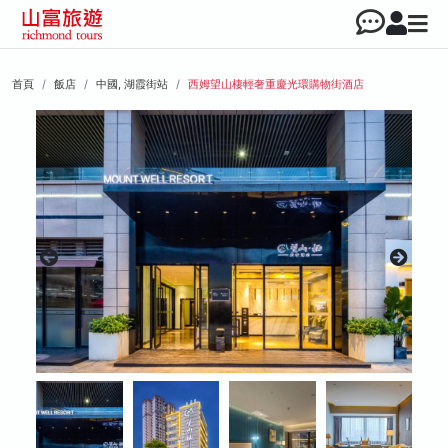
首頁
飯店
中國, 湖霞街站
西姆望山棲輕奢重慶光環購物街酒店