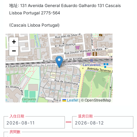
地址: 131 Avenida General Eduardo Galhardo 131 Cascais
Lisboa Portugal 2775-564
(Cascais Lisboa Portugal)
+
−
Leaflet
|
© OpenStreetMap
入住日期
退房日期
房間數