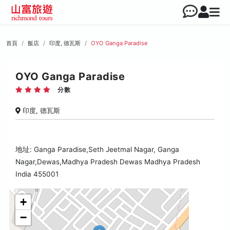
首頁
飯店
印度, 德瓦斯
OYO Ganga Paradise
OYO Ganga Paradise
分數
印度, 德瓦斯
地址: Ganga Paradise,Seth Jeetmal Nagar, Ganga
Nagar,Dewas,Madhya Pradesh Dewas Madhya Pradesh
India 455001
+
−