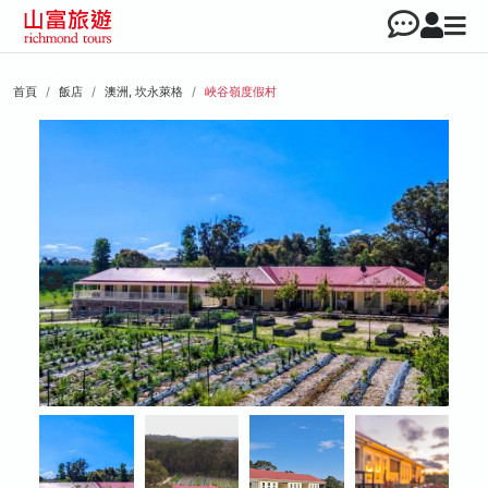
首頁
飯店
澳洲, 坎永萊格
峽谷嶺度假村