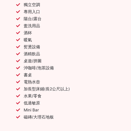
獨立空調
專用入口
陽台/露台
盥洗用品
酒杯
暖氣
熨燙設備
酒精飲品
桌遊/拼圖
沖咖啡/泡茶設備
書桌
電熱水壺
加長型床鋪(長2公尺以上)
水果/零食
低過敏原
Mini Bar
磁磚/大理石地板