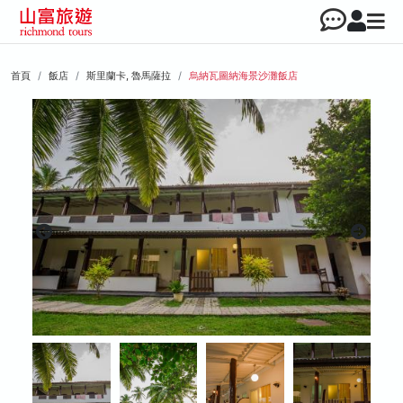
首頁
飯店
斯里蘭卡, 魯馬薩拉
烏納瓦圖納海景沙灘飯店