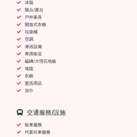
冰箱
陽台/露台
戶外家具
開放式衣櫥
垃圾桶
空調
淋浴設備
專用衛浴
磁磚/大理石地板
地毯
衣櫥
盥洗用品
浴巾
交通服務/設施
租車服務
代客叫車服務