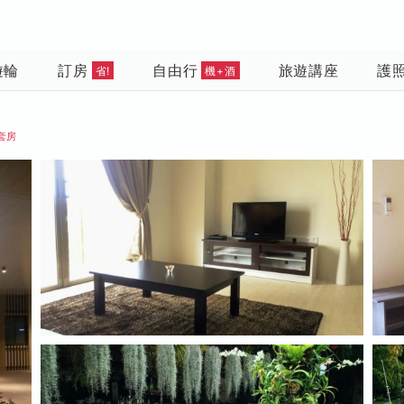
遊輪
訂房
自由行
旅遊講座
護
省!
機+酒
套房