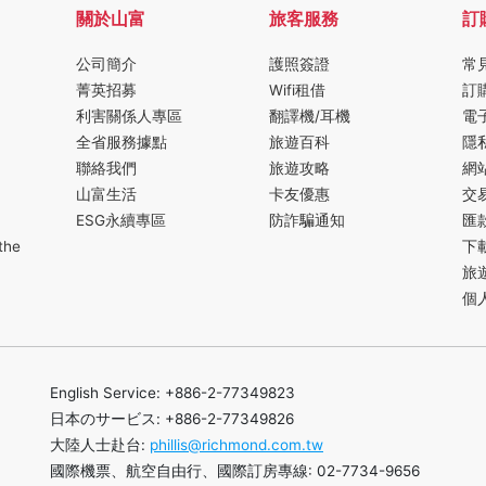
關於山富
旅客服務
訂
公司簡介
護照簽證
常
菁英招募
Wifi租借
訂
利害關係人專區
翻譯機/耳機
電
全省服務據點
旅遊百科
隱
聯絡我們
旅遊攻略
網
山富生活
卡友優惠
交
ESG永續專區
防詐騙通知
匯
the
下
旅
個
English Service: +886-2-77349823
日本のサービス: +886-2-77349826
大陸人士赴台:
phillis@richmond.com.tw
國際機票、航空自由行、國際訂房專線: 02-7734-9656