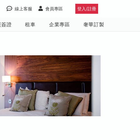
線上客服
會員專區
登入/註冊
照簽證
租車
企業專區
奢華訂製