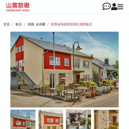
首頁
飯店
德國, 金德爾
凱弗金海姆度假屋紅酒館飯店