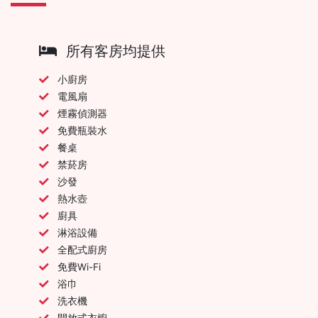
所有客房均提供
小廚房
電風扇
煙霧偵測器
免費瓶裝水
餐桌
禁菸房
沙發
熱水壺
廚具
淋浴設備
全配式廚房
免費Wi-Fi
浴巾
洗衣機
開放式衣櫥