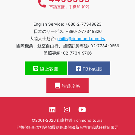
市話直撥，手機加 (02)
English Service: +886-2-77349823
日本のサービス: +886-2-77349826
大陸人士赴台:
phillis@richmond.com.tw
國際機票、航空自由行、國際訂房專線: 02-7734-9656
證照專線: 02-7734-9766
線上客服
FB粉絲團
旅遊攻略
©2001-2026 山富旅遊 richmond tours.
已投保旺旺友聯產物履約保證保險新台幣壹億貳仟肆佰萬元