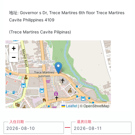
地址: Governor s Dr, Trece Martires 6th floor Trece Martires
Cavite Philippines 4109
(Trece Martires Cavite Pilipinas)
+
−
Leaflet
|
© OpenStreetMap
入住日期
退房日期