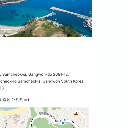
 Samcheok-si, Gangwon-do 2081-12,
cheok-ro Samcheok-si Gangwon South Korea
38
척 강원 대한민국)