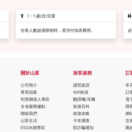
1 - 1 歲(含)兒童
住客人數超過限制時，需另付加床費用。
必
關於山富
旅客服務
訂
公司簡介
護照簽證
常
菁英招募
Wifi租借
訂
利害關係人專區
翻譯機/耳機
電
全省服務據點
旅遊百科
隱
聯絡我們
旅遊攻略
網
山富生活
卡友優惠
交
ESG永續專區
防詐騙通知
匯