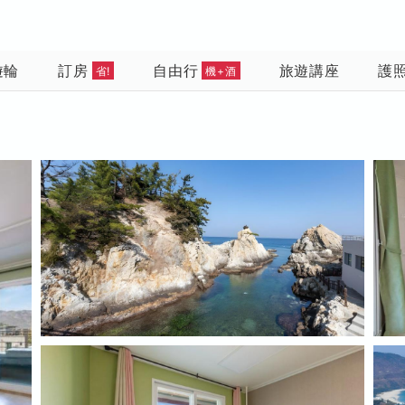
遊輪
訂房
自由行
旅遊講座
護
省!
機+酒