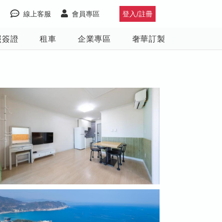
線上客服
會員專區
登入/註冊
照簽證
租車
企業專區
奢華訂製