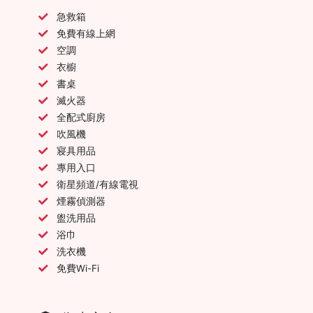
急救箱
免費有線上網
空調
衣櫥
書桌
滅火器
全配式廚房
吹風機
寢具用品
專用入口
衛星頻道/有線電視
煙霧偵測器
盥洗用品
浴巾
洗衣機
免費Wi-Fi