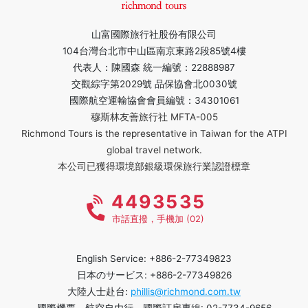
山富國際旅行社股份有限公司
104台灣台北市中山區南京東路2段85號4樓
代表人：陳國森 統一編號：22888987
交觀綜字第2029號 品保協會北0030號
國際航空運輸協會會員編號：34301061
穆斯林友善旅行社 MFTA-005
Richmond Tours is the representative in Taiwan for the ATPI
global travel network.
本公司已獲得環境部銀級環保旅行業認證標章
4493535
市話直撥，手機加 (02)
English Service: +886-2-77349823
日本のサービス: +886-2-77349826
大陸人士赴台:
phillis@richmond.com.tw