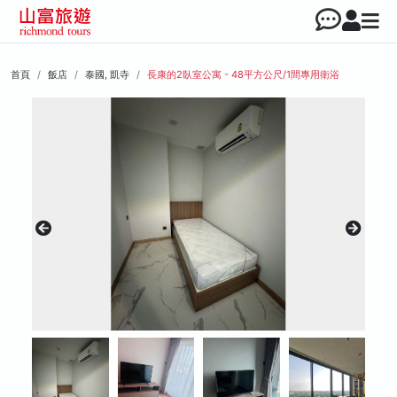
首頁
飯店
泰國, 凱寺
長康的2臥室公寓 - 48平方公尺/1間專用衛浴