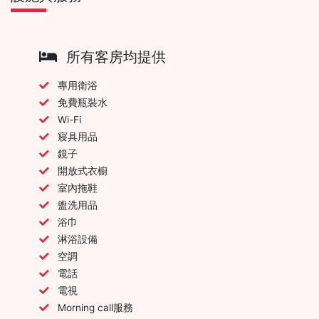
所有客房均提供
專用衛浴
免費瓶裝水
Wi-Fi
寢具用品
鏡子
開放式衣櫥
室內拖鞋
盥洗用品
浴巾
淋浴設備
空調
電話
電視
Morning call服務