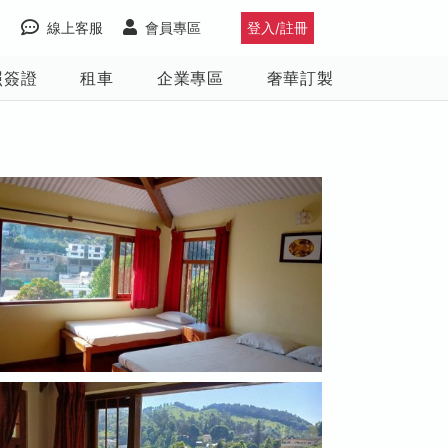
線上客服
會員專區
登入/註冊
照簽證
租車
企業專區
奢華訂製