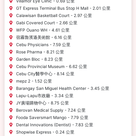
Villamor Eye Clinic - 0.69 公里
GT Express Terminal Bus Stop H Mall - 2.01 公里
Calawisan Basketball Court - 2.97 公里
Gabi Covered Court - 2.66 公里
WFP Ouano WH - 4.61 公里
宿霧魯濱遜美術館 - 6.16 公里
Cebu Physicians - 7.59 公里
Rose Pharma - 8.21 公里
Garden Bloc - 8.23 公里
Cebu Provincial Museum - 6.62 公里
Cebu City醫學中心 - 8.14 公里
mepz 2 - 1.52 公里
Barangay San Miguel Health Center - 3.45 公里
Lapu-Lapu市政廳 - 3.34 公里
JY廣場購物中心 - 8.75 公里
Berovan Medical Supply - 7.24 公里
Fooda Saversmart Mango - 7.79 公里
Dental Innovations (Dentist) - 7.83 公里
Shopwise Express - 0.24 公里