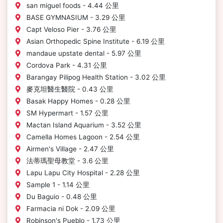
san miguel foods - 4.44 公里
BASE GYMNASIUM - 3.29 公里
Capt Veloso Pier - 3.76 公里
Asian Orthopedic Spine Institute - 6.19 公里
mandaue upstate dental - 5.97 公里
Cordova Park - 4.31 公里
Barangay Pilipog Health Station - 3.02 公里
麥克坦醫生醫院 - 0.43 公里
Basak Happy Homes - 0.28 公里
SM Hypermart - 1.57 公里
Mactan Island Aquarium - 3.52 公里
Camella Homes Lagoon - 2.54 公里
Airmen's Village - 2.47 公里
法蒂瑪聖母教堂 - 3.6 公里
Lapu Lapu City Hospital - 2.28 公里
Sample 1 - 1.14 公里
Du Baguio - 0.48 公里
Farmacia ni Dok - 2.09 公里
Robinson's Pueblo - 1.73 公里