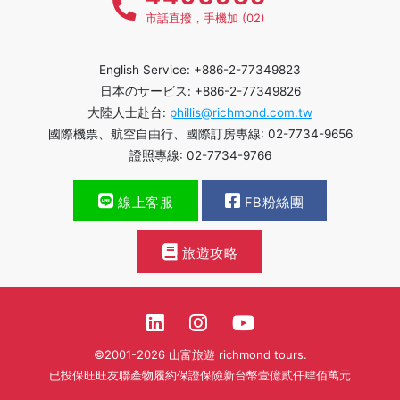
市話直撥，手機加 (02)
English Service: +886-2-77349823
日本のサービス: +886-2-77349826
大陸人士赴台:
phillis@richmond.com.tw
國際機票、航空自由行、國際訂房專線: 02-7734-9656
證照專線: 02-7734-9766
線上客服
FB粉絲團
旅遊攻略
©2001-2026 山富旅遊 richmond tours.
已投保旺旺友聯產物履約保證保險新台幣壹億貳仟肆佰萬元