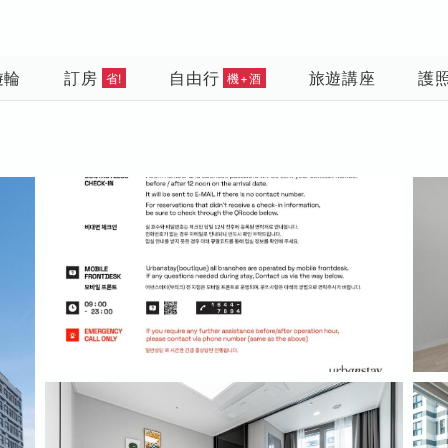
遊輪
訂房
自由行
旅遊講座
護
省!
機+酒