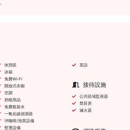
。
休憩區
英語
冰箱
免費Wi-Fi
接待設施
開放式衣櫥
空調
公共區域監視器
舒眠用品
禁菸房
免費瓶裝水
滅火器
一氧化碳偵測器
沖咖啡/泡茶設備
熨燙設備