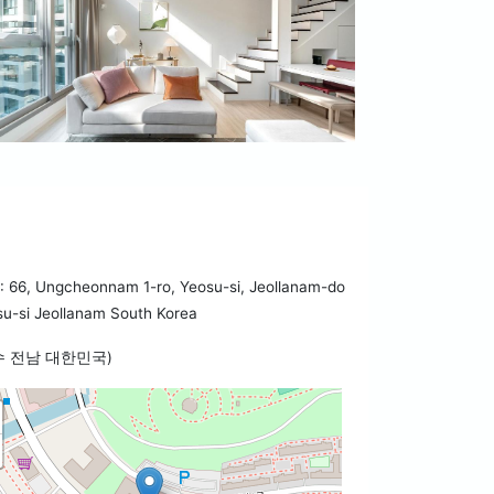
 66, Ungcheonnam 1-ro, Yeosu-si, Jeollanam-do
u-si Jeollanam South Korea
수 전남 대한민국)