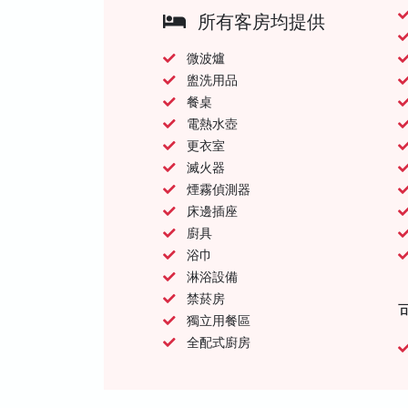
所有客房均提供
微波爐
盥洗用品
餐桌
電熱水壺
更衣室
滅火器
煙霧偵測器
床邊插座
廚具
浴巾
淋浴設備
禁菸房
獨立用餐區
全配式廚房