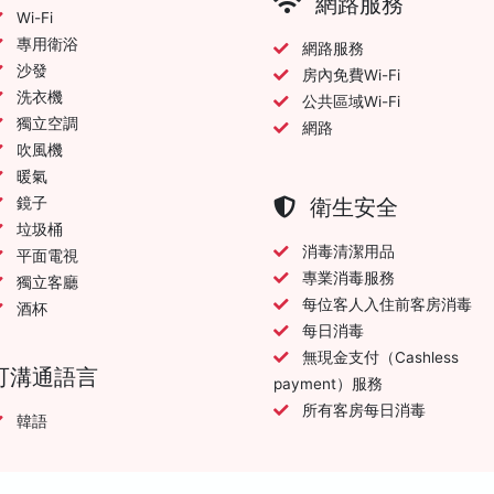
網路服務
Wi-Fi
專用衛浴
網路服務
沙發
房內免費Wi-Fi
洗衣機
公共區域Wi-Fi
獨立空調
網路
吹風機
暖氣
鏡子
衛生安全
垃圾桶
消毒清潔用品
平面電視
專業消毒服務
獨立客廳
每位客人入住前客房消毒
酒杯
每日消毒
無現金支付（Cashless
可溝通語言
payment）服務
所有客房每日消毒
韓語