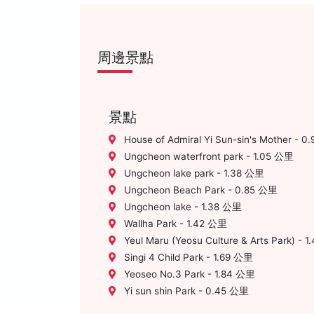
周邊景點
景點
House of Admiral Yi Sun-sin's Mother - 
Ungcheon waterfront park - 1.05 公里
Ungcheon lake park - 1.38 公里
Ungcheon Beach Park - 0.85 公里
Ungcheon lake - 1.38 公里
Wallha Park - 1.42 公里
Yeul Maru (Yeosu Culture & Arts Park) - 
Singi 4 Child Park - 1.69 公里
Yeoseo No.3 Park - 1.84 公里
Yi sun shin Park - 0.45 公里