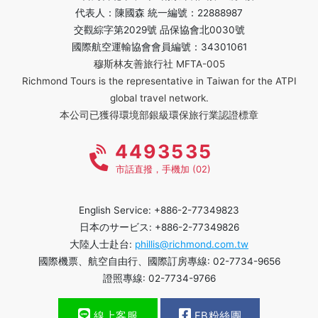
代表人：陳國森 統一編號：22888987
交觀綜字第2029號 品保協會北0030號
國際航空運輸協會會員編號：34301061
穆斯林友善旅行社 MFTA-005
Richmond Tours is the representative in Taiwan for the ATPI
global travel network.
本公司已獲得環境部銀級環保旅行業認證標章
4493535
市話直撥，手機加 (02)
English Service: +886-2-77349823
日本のサービス: +886-2-77349826
大陸人士赴台:
phillis@richmond.com.tw
國際機票、航空自由行、國際訂房專線: 02-7734-9656
證照專線: 02-7734-9766
線上客服
FB粉絲團