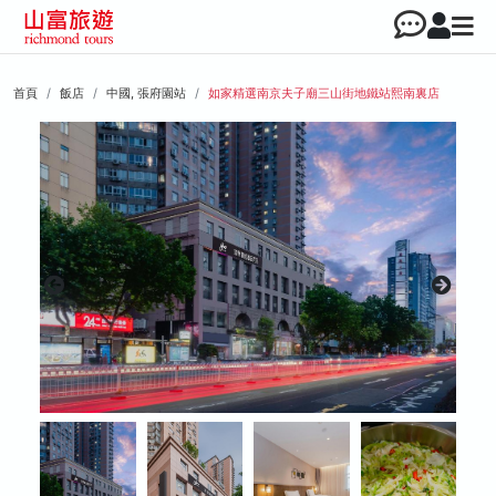
首頁
飯店
中國, 張府園站
如家精選南京夫子廟三山街地鐵站熙南裏店