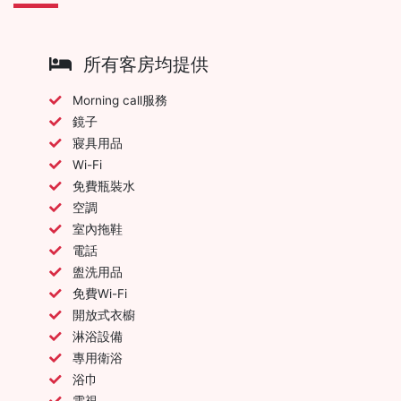
所有客房均提供
Morning call服務
鏡子
寢具用品
Wi-Fi
免費瓶裝水
空調
室內拖鞋
電話
盥洗用品
免費Wi-Fi
開放式衣櫥
淋浴設備
專用衛浴
浴巾
電視