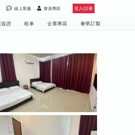
線上客服
會員專區
登入/註冊
照簽證
租車
企業專區
奢華訂製