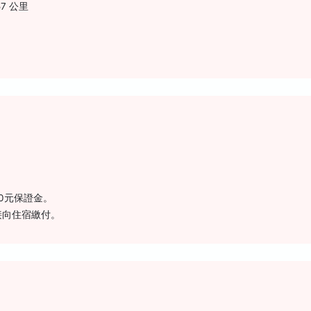
.57 公里
0元保證金。
接向住宿繳付。