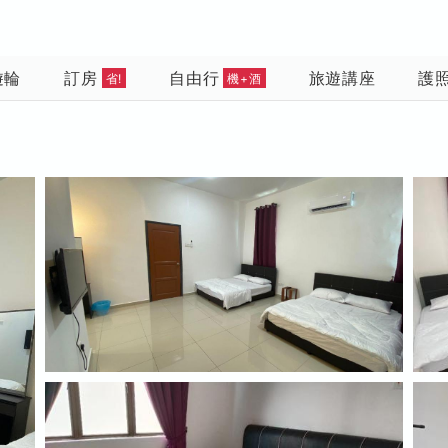
遊輪
訂房
自由行
旅遊講座
護
省!
機+酒