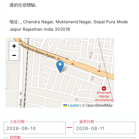
適的住宿體驗。
地址: , Chandra Nagar, Muktanand Nagar, Gopal Pura Mode
Jaipur Rajasthan India 302018
+
−
Leaflet
|
© OpenStreetMap
入住日期
退房日期
房間數