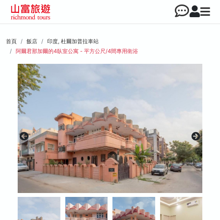
首頁
飯店
印度, 杜爾加普拉車站
阿爾君那加爾的4臥室公寓 - 平方公尺/4間專用衛浴