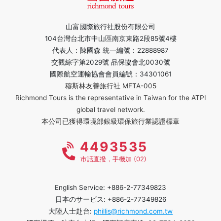
山富國際旅行社股份有限公司
104台灣台北市中山區南京東路2段85號4樓
代表人：陳國森 統一編號：22888987
交觀綜字第2029號 品保協會北0030號
國際航空運輸協會會員編號：34301061
穆斯林友善旅行社 MFTA-005
Richmond Tours is the representative in Taiwan for the ATPI
global travel network.
本公司已獲得環境部銀級環保旅行業認證標章
4493535
市話直撥，手機加 (02)
English Service: +886-2-77349823
日本のサービス: +886-2-77349826
大陸人士赴台:
phillis@richmond.com.tw