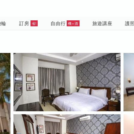
遊輪
訂房
自由行
旅遊講座
護
省!
機+酒