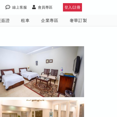
線上客服
會員專區
登入/註冊
照簽證
租車
企業專區
奢華訂製