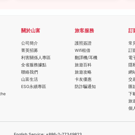
關於山富
旅客服務
訂
公司簡介
護照簽證
常
菁英招募
Wifi租借
訂
利害關係人專區
翻譯機/耳機
電
全省服務據點
旅遊百科
隱
聯絡我們
旅遊攻略
網
山富生活
卡友優惠
交
ESG永續專區
防詐騙通知
匯
the
下
旅
個
English Service: +886-2-77349823