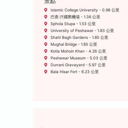
景點
Islamic College University - 0.98 公里
巴查·汗國際機場 - 1.36 公里
Sphola Stupa - 1.53 公里
University of Peshawar - 1.83 公里
Shahi Bagh Gardens - 1.85 公里
Mughal Bridge - 1.85 公里
Kotla Mohsin Khan - 4.26 公里
Peshawar Museum - 5.03 公里
Durrani Graveyard - 5.97 公里
Bala Hisar Fort - 6.23 公里