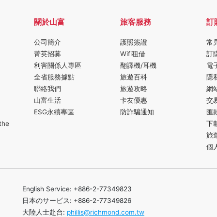
關於山富
旅客服務
訂
公司簡介
護照簽證
常
菁英招募
Wifi租借
訂
利害關係人專區
翻譯機/耳機
電
全省服務據點
旅遊百科
隱
聯絡我們
旅遊攻略
網
山富生活
卡友優惠
交
ESG永續專區
防詐騙通知
匯
the
下
旅
個
English Service: +886-2-77349823
日本のサービス: +886-2-77349826
大陸人士赴台:
phillis@richmond.com.tw