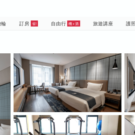
遊輪
訂房
自由行
旅遊講座
護
省!
機+酒