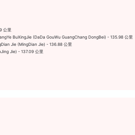
5.9 公里
hangYe BuXingJie (DaDa GouWu GuangChang DongBei) - 135.98 公里
ian Jie (MingDian Jie) - 136.88 公里
ing Jie) - 137.09 公里