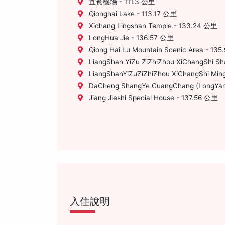
宜賓機場 - 111.3 公里
Qionghai Lake - 113.17 公里
Xichang Lingshan Temple - 133.24 公里
LongHua Jie - 136.57 公里
Qiong Hai Lu Mountain Scenic Area - 13
LiangShan YiZu ZiZhiZhou XiChangShi S
LiangShanYiZuZiZhiZhou XiChangShi MingD
DaCheng ShangYe GuangChang (LongYanJ
Jiang Jieshi Special House - 137.56 公里
入住說明