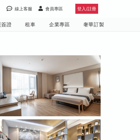
線上客服
會員專區
登入/註冊
照簽證
租車
企業專區
奢華訂製