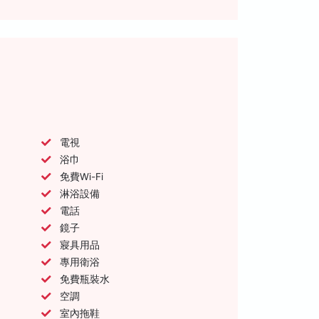
電視
浴巾
免費Wi-Fi
淋浴設備
電話
鏡子
寢具用品
專用衛浴
免費瓶裝水
空調
室內拖鞋