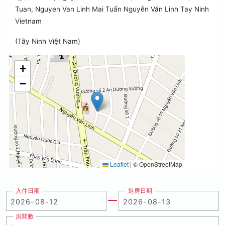
Tuan, Nguyen Van Linh Mai Tuấn Nguyễn Văn Linh Tay Ninh
Vietnam
(Tây Ninh Việt Nam)
+
−
Leaflet
|
© OpenStreetMap
入住日期
退房日期
房間數