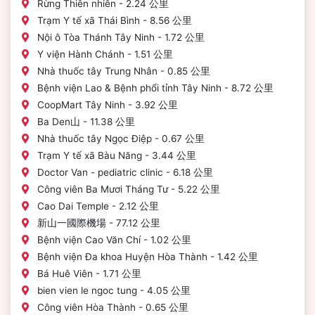
Rừng Thiên nhiên - 2.24 公里
Trạm Y tế xã Thái Bình - 8.56 公里
Nội ô Tòa Thánh Tây Ninh - 1.72 公里
Y viện Hành Chánh - 1.51 公里
Nhà thuốc tây Trung Nhân - 0.85 公里
Bệnh viện Lao & Bệnh phổi tỉnh Tây Ninh - 8.72 公里
CoopMart Tây Ninh - 3.92 公里
Ba Den山 - 11.38 公里
Nhà thuốc tây Ngọc Điệp - 0.67 公里
Trạm Y tế xã Bàu Năng - 3.44 公里
Doctor Van - pediatric clinic - 6.18 公里
Công viên Ba Mươi Tháng Tư - 5.22 公里
Cao Dai Temple - 2.12 公里
新山一國際機場 - 77.12 公里
Bệnh viện Cao Văn Chí - 1.02 公里
Bệnh viện Đa khoa Huyện Hòa Thành - 1.42 公里
Bá Huê Viên - 1.71 公里
bien vien le ngoc tung - 4.05 公里
Công viên Hòa Thành - 0.65 公里