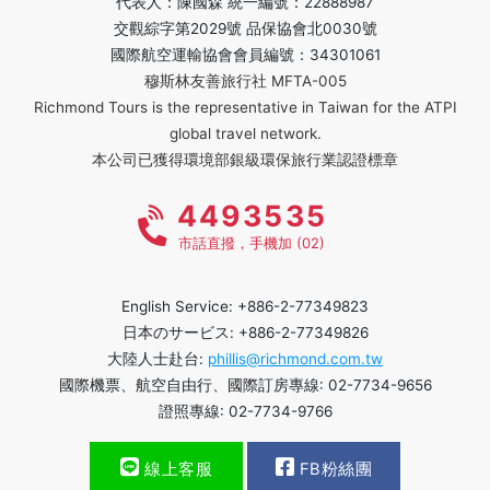
代表人：陳國森 統一編號：22888987
交觀綜字第2029號 品保協會北0030號
國際航空運輸協會會員編號：34301061
穆斯林友善旅行社 MFTA-005
Richmond Tours is the representative in Taiwan for the ATPI
global travel network.
本公司已獲得環境部銀級環保旅行業認證標章
4493535
市話直撥，手機加 (02)
English Service: +886-2-77349823
日本のサービス: +886-2-77349826
大陸人士赴台:
phillis@richmond.com.tw
國際機票、航空自由行、國際訂房專線: 02-7734-9656
證照專線: 02-7734-9766
線上客服
FB粉絲團