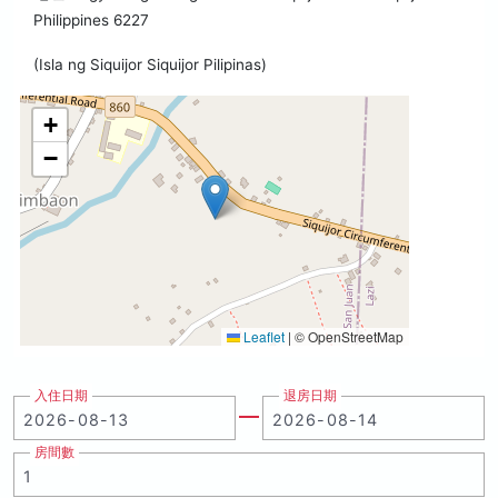
Philippines 6227
(Isla ng Siquijor Siquijor Pilipinas)
+
−
Leaflet
|
© OpenStreetMap
入住日期
退房日期
房間數