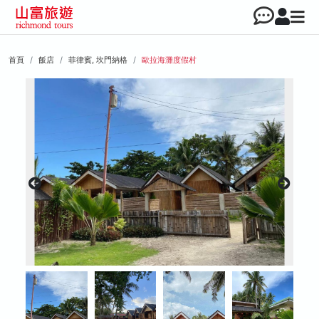
首頁
飯店
菲律賓, 坎門納格
歐拉海灘度假村