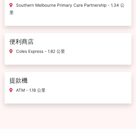
Southern Melbourne Primary Care Partnership - 1.34 公
里
便利商店
Coles Express - 1.82 公里
提款機
ATM - 1.18 公里