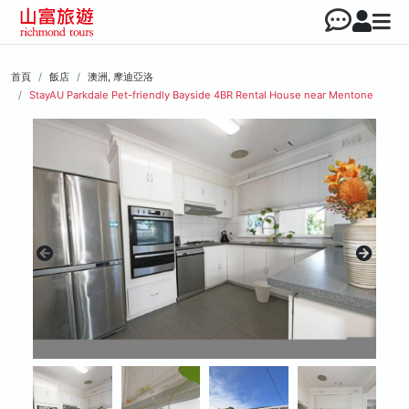
首頁
飯店
澳洲, 摩迪亞洛
StayAU Parkdale Pet-friendly Bayside 4BR Rental House near Mentone