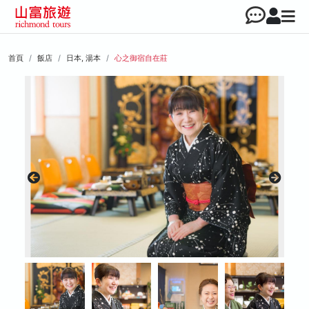
首頁
飯店
日本, 湯本
心之御宿自在莊