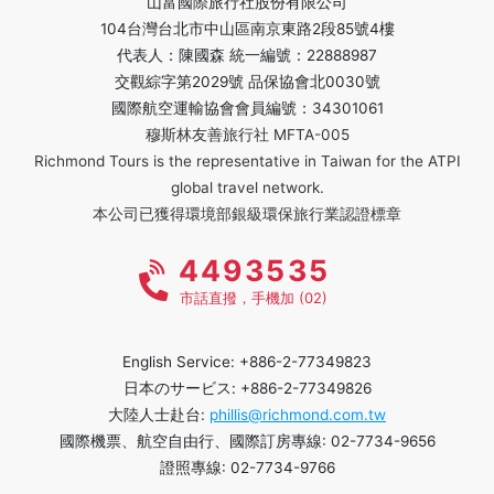
山富國際旅行社股份有限公司
104台灣台北市中山區南京東路2段85號4樓
代表人：陳國森 統一編號：22888987
交觀綜字第2029號 品保協會北0030號
國際航空運輸協會會員編號：34301061
穆斯林友善旅行社 MFTA-005
Richmond Tours is the representative in Taiwan for the ATPI
global travel network.
本公司已獲得環境部銀級環保旅行業認證標章
4493535
市話直撥，手機加 (02)
English Service: +886-2-77349823
日本のサービス: +886-2-77349826
大陸人士赴台:
phillis@richmond.com.tw
國際機票、航空自由行、國際訂房專線: 02-7734-9656
證照專線: 02-7734-9766