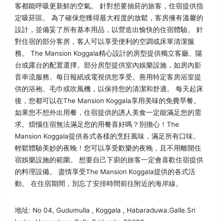
客都能呼吸更新鮮的空氣。 針對想要抽菸的旅客，住宿提供指
定吸菸區。 為了確保您獲得最大程度的放鬆，客房擁有溫馨的
設計，並備妥了所有基本用品，以營造出愉快的住宿體驗。 針
對住宿的部分客房，客人可以享受便利的空調或床單清潔服
務。 The Mansion Koggala精心設計的房型提供獨立客廳、陽
台或露台的配置選擇。部分房型提供室內娛樂設施，如房內影
音串流服務、每日報紙或電視供您享受。善用特定客房浴室提
供的浴袍、毛巾或吹風機，以保持您的清潔和舒適。 每天起床
後，您都可以在The Mansion Koggala享用美味的免費早餐。
如果您不想外出用餐，住宿提供的誘人美食一定能滿足您的需
求。煩惱住宿無法滿足您的用餐喜好嗎？別擔心！The
Mansion Koggala提供各式各樣的烹飪風味，滿足所有口味。
輕鬆體驗美妙的夜晚！您可以享受歡樂的夜晚，且不用離開住
宿娛樂設施的範圍。 想要自己下廚的旅客一定會喜歡住宿提供
的料理設備。 盡情享受The Mansion Koggala提供的各式活
動。 在住宿期間，別忘了安排時間前往附近的海岸線。
地址: No 04, Gudumulla , Koggala , Habaraduwa.Galle.Sri