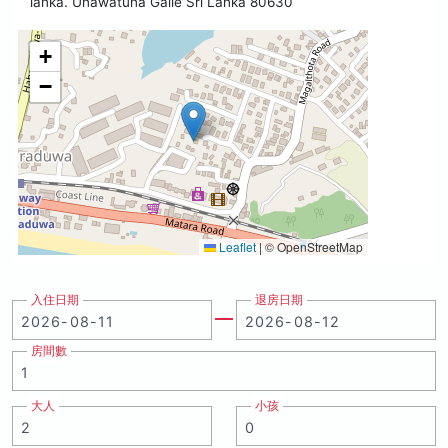
lanka. Unawatuna Galle Sri Lanka 80630
+
−
Leaflet
|
© OpenStreetMap
入住日期
退房日期
房間數
大人
小孩