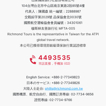
山富國際旅行社股份有限公司
104台灣台北市中山區南京東路2段85號4樓
代表人：陳國森 統一編號：22888987
交觀綜字第2029號 品保協會北0030號
國際航空運輸協會會員編號：34301061
穆斯林友善旅行社 MFTA-005
Richmond Tours is the representative in Taiwan for the ATPI
global travel network.
本公司已獲得環境部銀級環保旅行業認證標章
4493535
市話直撥，手機加 (02)
English Service: +886-2-77349823
日本のサービス: +886-2-77349826
大陸人士赴台:
phillis@richmond.com.tw
國際機票、航空自由行、國際訂房專線: 02-7734-9656
證照專線: 02-7734-9766