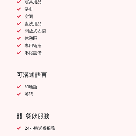
寢具用品
浴巾
空調
盥洗用品
開放式衣櫥
休憩區
專用衛浴
淋浴設備
可溝通語言
印地語
英語
餐飲服務
24小時送餐服務