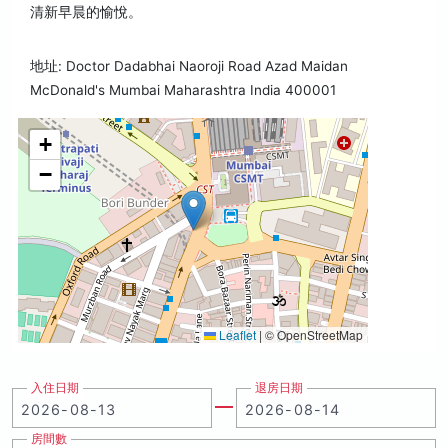
清新早晨的愉悅。
地址: Doctor Dadabhai Naoroji Road Azad Maidan
McDonald's Mumbai Maharashtra India 400001
+
−
Leaflet
|
© OpenStreetMap
入住日期
退房日期
房間數