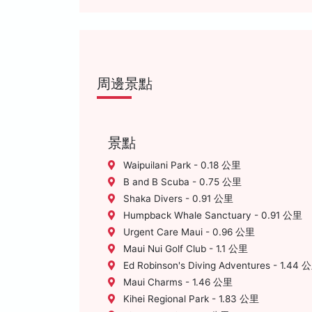
周邊景點
景點
Waipuilani Park - 0.18 公里
B and B Scuba - 0.75 公里
Shaka Divers - 0.91 公里
Humpback Whale Sanctuary - 0.91 公里
Urgent Care Maui - 0.96 公里
Maui Nui Golf Club - 1.1 公里
Ed Robinson's Diving Adventures - 1.44 
Maui Charms - 1.46 公里
Kihei Regional Park - 1.83 公里