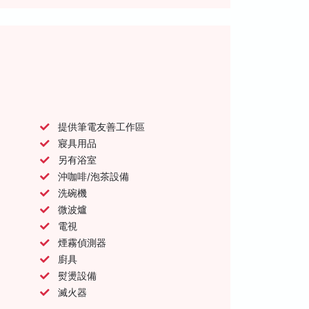
提供筆電友善工作區
寢具用品
另有浴室
沖咖啡/泡茶設備
洗碗機
微波爐
電視
煙霧偵測器
廚具
熨燙設備
滅火器