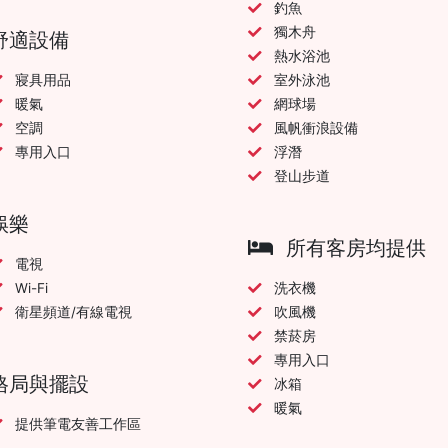
釣魚
獨木舟
舒適設備
熱水浴池
寢具用品
室外泳池
暖氣
網球場
空調
風帆衝浪設備
專用入口
浮潛
登山步道
娛樂
所有客房均提供
電視
Wi-Fi
洗衣機
衛星頻道/有線電視
吹風機
禁菸房
專用入口
格局與擺設
冰箱
暖氣
提供筆電友善工作區