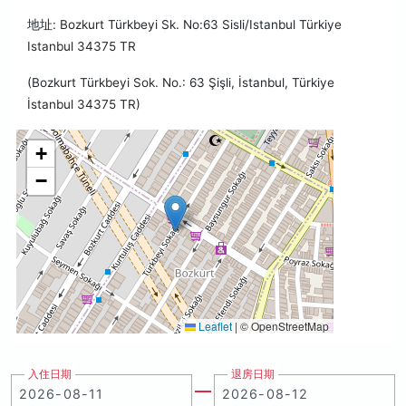
地址: Bozkurt Türkbeyi Sk. No:63 Sisli/Istanbul Türkiye
Istanbul 34375 TR
(Bozkurt Türkbeyi Sok. No.: 63 Şişli, İstanbul, Türkiye
İstanbul 34375 TR)
+
−
Leaflet
|
© OpenStreetMap
入住日期
退房日期