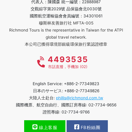
代表人：陳國森 統一編號：22888987
交觀綜字第2029號 品保協會北0030號
國際航空運輸協會會員編號：34301061
穆斯林友善旅行社 MFTA-005
Richmond Tours is the representative in Taiwan for the ATPI
global travel network.
本公司已獲得環境部銀級環保旅行業認證標章
4493535
市話直撥，手機加 (02)
English Service: +886-2-77349823
日本のサービス: +886-2-77349826
大陸人士赴台:
phillis@richmond.com.tw
國際機票、航空自由行、國際訂房專線: 02-7734-9656
證照專線: 02-7734-9766
線上客服
FB粉絲團