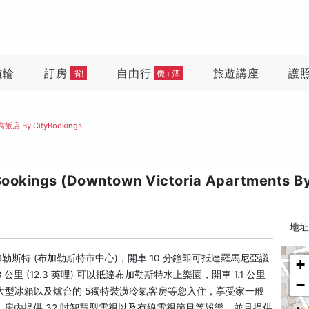
遊輪
訂房
自由行
旅遊講座
護
省!
機+酒
 By CityBookings
gs (Downtown Victoria Apartments By 
地址:
於布加勒斯特 (布加勒斯特市中心)，開車 10 分鐘即可抵達羅馬尼亞議
+
公里 (12.3 英哩) 可以抵達布加勒斯特水上樂園，開車 1.1 公里
−
房、大型冰箱以及爐台的 5獨特裝潢冷氣客房等您入住，享受家一般
房內提供 32 吋智慧型電視以及有線電視節目等娛樂，並且提供