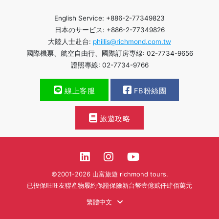
English Service: +886-2-77349823
日本のサービス: +886-2-77349826
大陸人士赴台:
phillis@richmond.com.tw
國際機票、航空自由行、國際訂房專線: 02-7734-9656
證照專線: 02-7734-9766
線上客服
FB粉絲團
旅遊攻略
©2001-2026 山富旅遊 richmond tours.
已投保旺旺友聯產物履約保證保險新台幣壹億貳仟肆佰萬元
繁體中文