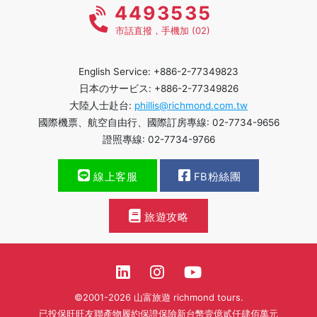
4493535
市話直撥，手機加 (02)
English Service: +886-2-77349823
日本のサービス: +886-2-77349826
大陸人士赴台:
phillis@richmond.com.tw
國際機票、航空自由行、國際訂房專線: 02-7734-9656
證照專線: 02-7734-9766
線上客服
FB粉絲團
旅遊攻略
©2001-2026 山富旅遊 richmond tours.
已投保旺旺友聯產物履約保證保險新台幣壹億貳仟肆佰萬元