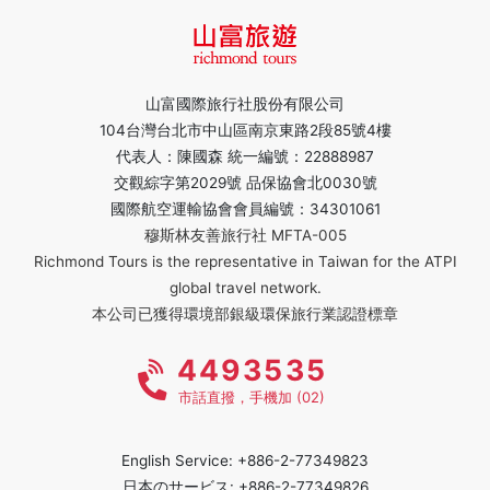
山富國際旅行社股份有限公司
104台灣台北市中山區南京東路2段85號4樓
代表人：陳國森 統一編號：22888987
交觀綜字第2029號 品保協會北0030號
國際航空運輸協會會員編號：34301061
穆斯林友善旅行社 MFTA-005
Richmond Tours is the representative in Taiwan for the ATPI
global travel network.
本公司已獲得環境部銀級環保旅行業認證標章
4493535
市話直撥，手機加 (02)
English Service: +886-2-77349823
日本のサービス: +886-2-77349826