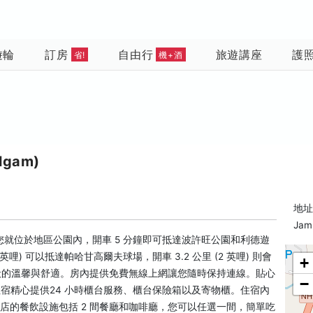
遊輪
訂房
自由行
旅遊講座
護
省!
機+酒
lgam)
地址:
Jam
就位於地區公園內，開車 5 分鐘即可抵達波許旺公園和利德遊
 英哩) 可以抵達帕哈甘高爾夫球場，開車 3.2 公里 (2 英哩) 則會
+
一般的溫馨與舒適。房內提供免費無線上網讓您隨時保持連線。貼心
−
住宿精心提供24 小時櫃台服務、櫃台保險箱以及寄物櫃。住宿內
店的餐飲設施包括 2 間餐廳和咖啡廳，您可以任選一間，簡單吃