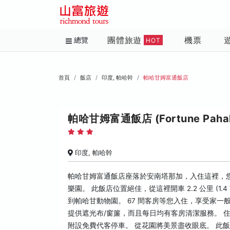
團體旅遊
機票
總覽
HOT
首頁
飯店
印度, 帕哈幹
帕哈甘姆富通飯店
帕哈甘姆富通飯店 (Fortune Paha
印度, 帕哈幹
帕哈甘姆富通飯店座落於安南塔那加，入住這裡，您
樂園。 此飯店位置絕佳，從這裡開車 2.2 公里 (1.4
到帕哈甘動物園。 67 間客房等您入住，享受家
提供遮光布/窗簾，而且每日均有客房清潔服務。 
附設免費代客停車。 從花園將美景盡收眼底。 此飯