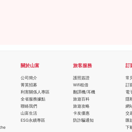
關於山富
旅客服務
訂
公司簡介
護照簽證
常
菁英招募
Wifi租借
訂
利害關係人專區
翻譯機/耳機
電
全省服務據點
旅遊百科
隱
聯絡我們
旅遊攻略
網
山富生活
卡友優惠
交
ESG永續專區
防詐騙通知
匯
the
下