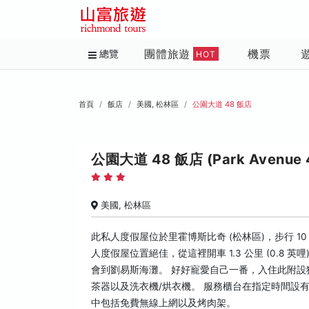
團體旅遊
機票
總覽
HOT
首頁
飯店
美國, 松林區
公園大道 48 飯店
公園大道 48 飯店 (Park Avenue 
美國, 松林區
此私人度假屋位於里霍博斯比奇 (松林區)，步行 10 
人度假屋位置絕佳，從這裡開車 1.3 公里 (0.8 英哩
會到劉易斯海灘。 好好寵愛自己一番，入住此附設
茶器以及洗衣機/烘衣機。 服務櫃台在指定時間設
中包括免費無線上網以及烤肉架。