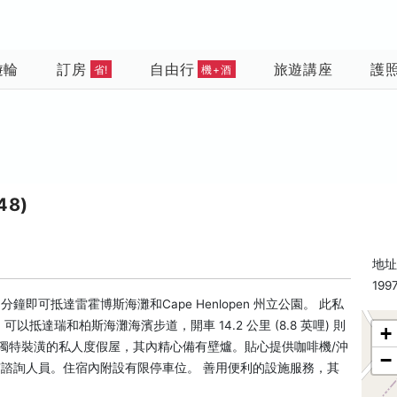
遊輪
訂房
自由行
旅遊講座
護
省!
機+酒
48)
地址:
199
分鐘即可抵達雷霍博斯海灘和Cape Henlopen 州立公園。 此私
) 可以抵達瑞和柏斯海灘海濱步道，開車 14.2 公里 (8.8 英哩) 則
+
獨特裝潢的私人度假屋，其內精心備有壁爐。貼心提供咖啡機/沖
−
有諮詢人員。住宿內附設有限停車位。 善用便利的設施服務，其