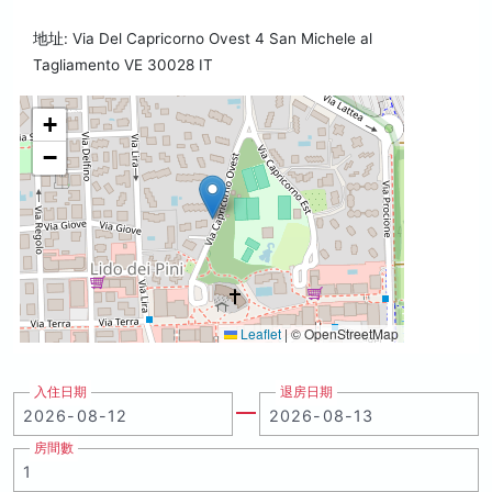
地址: Via Del Capricorno Ovest 4 San Michele al
Tagliamento VE 30028 IT
+
−
Leaflet
|
© OpenStreetMap
入住日期
退房日期
房間數