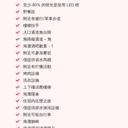
至少 80% 的燈光是使用 LED 燈
野餐區
附近有健行/單車步道
樓梯扶手
入口通道無台階
無障礙通道 – 無
海灘酒吧數量 - 1
附近可參加攀岩
僅提供省水馬桶
附近有打獵活動
烤肉設備
洗衣設施
上下樓須爬樓梯
海灘陽傘
住宿內生態之旅
僅提供節水淋浴設備
附近可租自行車
海灘躺椅