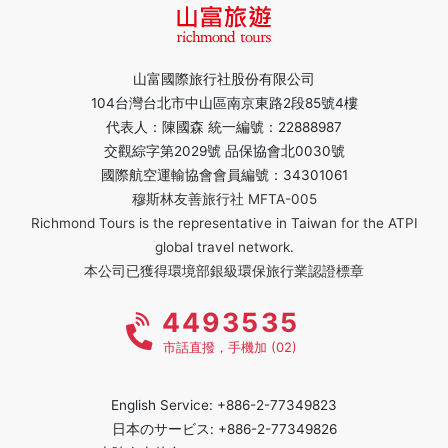
山富國際旅行社股份有限公司
104台灣台北市中山區南京東路2段85號4樓
代表人：陳國森 統一編號：22888987
交觀綜字第2029號 品保協會北0030號
國際航空運輸協會會員編號：34301061
穆斯林友善旅行社 MFTA-005
Richmond Tours is the representative in Taiwan for the ATPI
global travel network.
本公司已獲得環境部銀級環保旅行業認證標章
4493535
市話直撥，手機加 (02)
English Service: +886-2-77349823
日本のサービス: +886-2-77349826