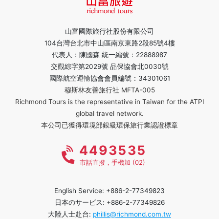
山富國際旅行社股份有限公司
104台灣台北市中山區南京東路2段85號4樓
代表人：陳國森 統一編號：22888987
交觀綜字第2029號 品保協會北0030號
國際航空運輸協會會員編號：34301061
穆斯林友善旅行社 MFTA-005
Richmond Tours is the representative in Taiwan for the ATPI
global travel network.
本公司已獲得環境部銀級環保旅行業認證標章
4493535
市話直撥，手機加 (02)
English Service: +886-2-77349823
日本のサービス: +886-2-77349826
大陸人士赴台:
phillis@richmond.com.tw