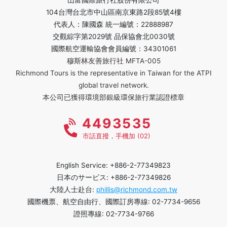
山富國際旅行社股份有限公司
104台灣台北市中山區南京東路2段85號4樓
代表人：陳國森 統一編號：22888987
交觀綜字第2029號 品保協會北0030號
國際航空運輸協會會員編號：34301061
穆斯林友善旅行社 MFTA-005
Richmond Tours is the representative in Taiwan for the ATPI
global travel network.
本公司已獲得環境部銀級環保旅行業認證標章
4493535
市話直撥，手機加 (02)
English Service: +886-2-77349823
日本のサービス: +886-2-77349826
大陸人士赴台:
phillis@richmond.com.tw
國際機票、航空自由行、國際訂房專線: 02-7734-9656
證照專線: 02-7734-9766