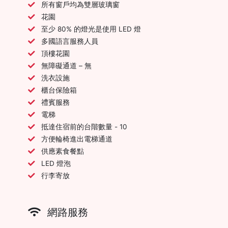
所有窗戶均為雙層玻璃窗
花園
至少 80% 的燈光是使用 LED 燈
多國語言服務人員
頂樓花園
無障礙通道 – 無
洗衣設施
櫃台保險箱
禮賓服務
電梯
抵達住宿前的台階數量 - 10
方便輪椅進出電梯通道
供應素食餐點
LED 燈泡
行李寄放
網路服務