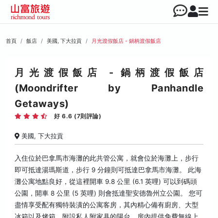
首頁
飯店
美國, 下大拉貢
月光渡假飯店 - 鍋柄渡假飯店
月光渡假飯店 - 鍋柄渡假飯店
(Moondrifter by Panhandle
Getaways)
好 6.6 (7則評論)
美國, 下大拉貢
入住位於巴拿馬市海灘的此共管公寓，就會位於海灘上，步行
即可抵達湯瑪斯道，步行 9 分鐘則可抵達巴拿馬市海灘。 此海
灘公寓地點良好，從這裡開車 9.8 公里 (6.1 英哩) 可以到碼頭
公園，開車 8 公里 (5 英哩) 則會抵達聖安德魯州立公園。 您可
盡情享受配有獨特裝潢的公寓客房，其內精心備有廚房、大型
冰箱以及烤箱。附設私人附家具的陽台。房內提供免費無線上