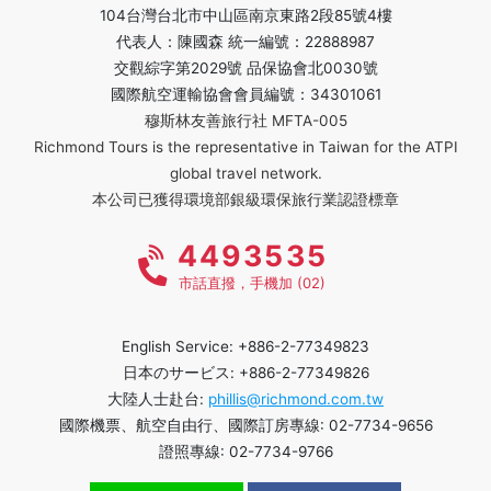
104台灣台北市中山區南京東路2段85號4樓
代表人：陳國森 統一編號：22888987
交觀綜字第2029號 品保協會北0030號
國際航空運輸協會會員編號：34301061
穆斯林友善旅行社 MFTA-005
Richmond Tours is the representative in Taiwan for the ATPI
global travel network.
本公司已獲得環境部銀級環保旅行業認證標章
4493535
市話直撥，手機加 (02)
English Service: +886-2-77349823
日本のサービス: +886-2-77349826
大陸人士赴台:
phillis@richmond.com.tw
國際機票、航空自由行、國際訂房專線: 02-7734-9656
證照專線: 02-7734-9766