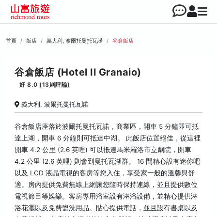
首頁
飯店
義大利, 波爾托曼托瓦諾
谷倉飯店
谷倉飯店 (Hotel Il Granaio)
好 8.0 (13則評論)
義大利, 波爾托曼托瓦諾
谷倉飯店座落於波爾托曼托瓦諾，商業區，開車 5 分鐘即可抵
達上湖，開車 6 分鐘則可抵達中湖。 此飯店位置絕佳，從這裡
開車 4.2 公里 (2.6 英哩) 可以抵達馬米羅洛市立劇院，開車
4.2 公里 (2.6 英哩) 則會到曼托瓦湖群。 16 間精心設有迷你吧
以及 LCD 液晶電視的客房等您入住，享受家一般的溫馨與舒
適。房內提供免費無線上網讓您隨時保持連線，並且提供數位
電視節目等娛樂。客房專用浴室設有淋浴設備，並精心提供淋
浴花灑以及免費盥洗用品。貼心提供電話，並且設有書桌以及