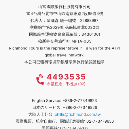
山富國際旅行社股份有限公司
104台灣台北市中山區南京東路2段85號4樓
代表人：陳國森 統一編號：22888987
交觀綜字第2029號 品保協會北0030號
國際航空運輸協會會員編號：34301061
穆斯林友善旅行社 MFTA-005
Richmond Tours is the representative in Taiwan for the ATPI
global travel network.
本公司已獲得環境部銀級環保旅行業認證標章
4493535
市話直撥，手機加 (02)
English Service: +886-2-77349823
日本のサービス: +886-2-77349826
大陸人士赴台:
phillis@richmond.com.tw
國際機票、航空自由行、國際訂房專線: 02-7734-9656
證照專線: 02-7734-9766