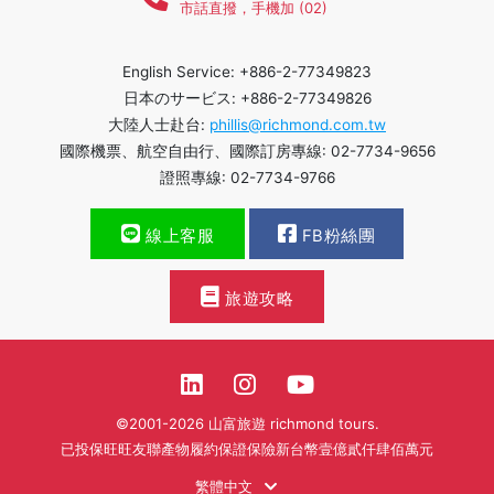
市話直撥，手機加 (02)
English Service: +886-2-77349823
日本のサービス: +886-2-77349826
大陸人士赴台:
phillis@richmond.com.tw
國際機票、航空自由行、國際訂房專線: 02-7734-9656
證照專線: 02-7734-9766
線上客服
FB粉絲團
旅遊攻略
©2001-2026 山富旅遊 richmond tours.
已投保旺旺友聯產物履約保證保險新台幣壹億貳仟肆佰萬元
繁體中文