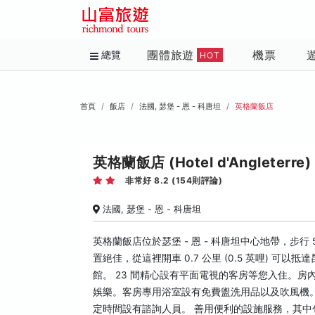
團體旅遊
機票
總覽
HOT
首頁
飯店
法國, 瑟堡 - 恩 - 科唐坦
英格蘭飯店
英格蘭飯店 (Hotel d'Angleterre)
非常好 8.2 (154則評論)
法國, 瑟堡 - 恩 - 科唐坦
英格蘭飯店位於瑟堡 - 恩 - 科唐坦中心地帶，步行
置絕佳，從這裡開車 0.7 公里 (0.5 英哩) 可以抵
館。 23 間精心設有平面電視的客房等您入住。
娛樂。客房專用浴室設有免費盥洗用品以及吹風機
定時間設有諮詢人員。 善用便利的設施服務，其中包括