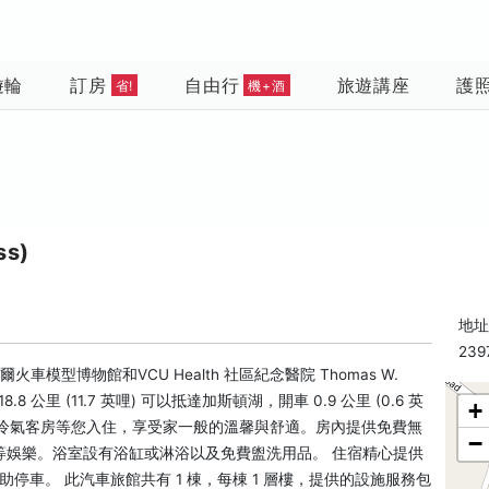
遊輪
訂房
自由行
旅遊講座
護
省!
機+酒
ss)
地址: 
239
模型博物館和VCU Health 社區紀念醫院 Thomas W.
8 公里 (11.7 英哩) 可以抵達加斯頓湖，開車 0.9 公里 (0.6 英
+
視的冷氣客房等您入住，享受家一般的溫馨與舒適。房內提供免費無
−
等娛樂。浴室設有浴缸或淋浴以及免費盥洗用品。 住宿精心提供
停車。 此汽車旅館共有 1 棟，每棟 1 層樓，提供的設施服務包