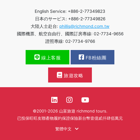
English Service: +886-2-77349823
日本のサービス: +886-2-77349826
大陸人士赴台:
phillis@richmond.com.tw
國際機票、航空自由行、國際訂房專線: 02-7734-9656
證照專線: 02-7734-9766
線上客服
FB粉絲團
旅遊攻略
©2001-2026 山富旅遊 richmond tours.
已投保旺旺友聯產物履約保證保險新台幣壹億貳仟肆佰萬元
繁體中文