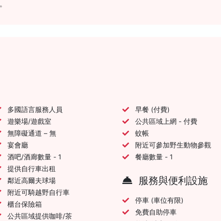
。
多國語言服務人員
早餐 (付費)
遊樂場/遊戲室
公共區域上網 - 付費
無障礙通道 – 無
蚊帳
宴會廳
附近可參加野生動物參觀
酒吧/酒廊數量 - 1
餐廳數量 - 1
提供自行車出租
服務與便利設施
鄰近高爾夫球場
附近可騎越野自行車
停車 (車位有限)
櫃台保險箱
免費自助停車
公共區域提供咖啡/茶