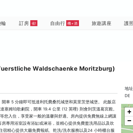
遊輪
訂房
自由行
旅遊講座
護
省!
機+酒
liche Waldschaenke Moritzburg)
地址:
DE
開車 5 分鐘即可抵達利托費桑托城堡和莫里茨堡城堡。 此飯店
以抵達塞姆珀歌劇院，開車 19.4 公里 (12 英哩) 則會到茨溫葛宮殿。
+
房等您入住，享受家一般的溫馨與舒適。房內提供免費無線上網讓
−
客房專用浴室設有浴缸或淋浴，並精心提供免費盥洗用品以及吹
住宿精心提供大廳免費報紙、乾洗/洗衣服務以及24 小時櫃台服