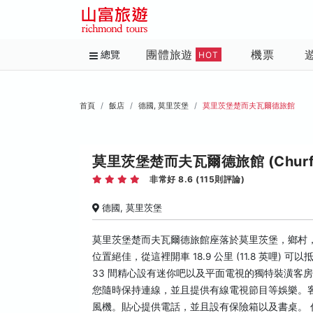
團體旅遊
機票
總覽
HOT
首頁
飯店
德國, 莫里茨堡
莫里茨堡楚而夫瓦爾德旅館
莫里茨堡楚而夫瓦爾德旅館 (Churfuerst
非常好 8.6 (115則評論)
德國, 莫里茨堡
莫里茨堡楚而夫瓦爾德旅館座落於莫里茨堡，鄉村，
位置絕佳，從這裡開車 18.9 公里 (11.8 英哩) 可
33 間精心設有迷你吧以及平面電視的獨特裝潢客
您隨時保持連線，並且提供有線電視節目等娛樂。
風機。貼心提供電話，並且設有保險箱以及書桌。 